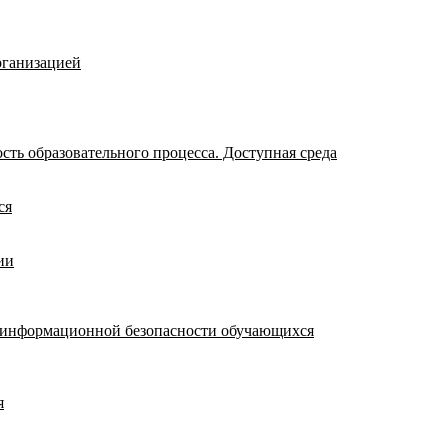
рганизацией
ть образовательного процесса. Доступная среда
ся
ии
я информационной безопасности обучающихся
я