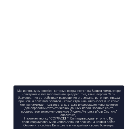
Мы используем cookies, которые сохраняются на Вашем компьютере
(сведения о местоположении; ip-адрес; тип, язык, версия ОС и
браузера; тип устройства и разрешение его экрана; источник, откуда
пришел на сайт пользователь; какие страницы открывает и на какие
кнопки нажимает пользователь; эта же информация используется
для обработки статистических данных использования сайта
посредством интернет-сервисов Яндекс.Метрика и/или Спутник/
аналитика).
Нажимая кнопку "СОГЛАСЕН", Вы подтверждаете то, что Вы
проинформированы об использовании cookies на нашем сайте.
Отключить cookies Вы можете в настройках своего браузера.